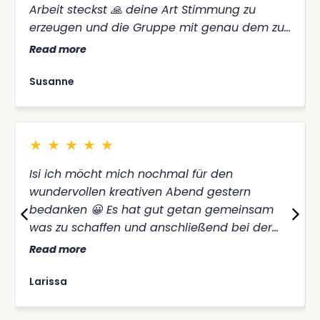
Arbeit steckst 🙏 deine Art Stimmung zu
erzeugen und die Gruppe mit genau dem zu
Nähren, was gebraucht wird, ist einzigartig 💕
Read more
Susanne
★
★
★
★
★
￼Isi ich möcht mich nochmal für den
wundervollen kreativen Abend gestern
bedanken 😀 Es hat gut getan gemeinsam
was zu schaffen und anschließend bei der
super angenehmen Yogastunde zu
Read more
entspannen 🫶
Larissa