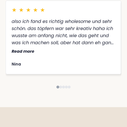
★
★
★
★
★
also ich fand es richtig wholesome und sehr
schön. das töpfern war sehr kreativ haha ich
wusste am anfang nicht, wie das geht und
was ich machen soll, aber hat dann eh ganz
gut geklappt 😅 vegan snacks waren genial
Read more
und die yoga session war sooo schön zum
abschluss, so entspannend ☺️❤️
Nina