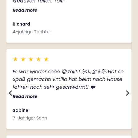
kreativen Teilen. Toll!”
Read more
Richard
4-jährige Tochter
★
★
★
★
★
Es war wieder sooo 😊 toll!!! 🚀🪐🔭👨‍🚀 Hat so
Spaß gemacht! Emilio hat beim nach Hause
fahren noch sehr geschwärmt! ❤️
Read more
Sabine
7-Jähriger Sohn